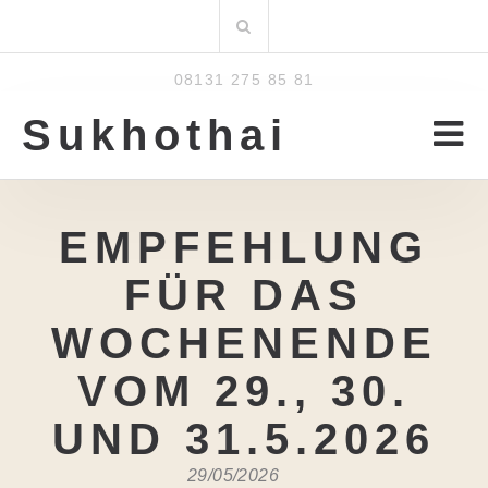
Zum
Suchen
Inhalt
nach:
08131 275 85 81
Sukhothai
EMPFEHLUNG
FÜR DAS
WOCHENENDE
VOM 29., 30.
UND 31.5.2026
29/05/2026