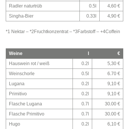
Radler naturtrüb
0.5l
4,60 €
Singha-Bier
0.33l
4,90 €
*1 Nektar – *2Fruchtkonzentrat – *3Farbstoff – +4Coffein
Weine
l
€
Hauswein rot / weiß
0.2l
5,30 €
Weinschorle
0.5l
6.70 €
Lugana
0.2l
9,10 €
Primitivo
0.2l
9,10 €
Flasche Lugana
0.7l
30.00 €
Flasche Primitivo
0.7l
30.00 €
Hugo
0.2l
6,10 €