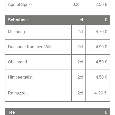
Aperol Sprizz
0.2l
7,30 €
Schnäpse
cl
€
Mekhong
2cl
4.70 €
Dachauer Kammerl Willi
2cl
4.90 €
Obstbrand
2cl
4,50 €
Himbeergeist
2cl
4,50 €
Ramazzotti
2cl
4.90 €
Tee
€