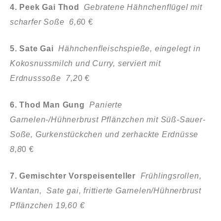
4. Peek Gai Thod
Gebratene Hähnchenflügel mit
scharfer Soße 6,6
0 €
5. Sate Gai
Hähnchenfleischspieße, eingelegt in
Kokosnussmilch und Curry, serviert mit
Erdnusssoße 7,2
0 €
6. Thod Man Gung
Panierte
Garnelen-/Hühnerbrust Pflänzchen mit Süß-Sauer-
Soße, Gurkenstückchen und zerhackte Erdnüsse
8,8
0 €
7. Gemischter Vorspeisenteller
Frühlingsrollen,
Wantan, Sate gai, frittierte Garnelen/Hühnerbrust
Pflänzchen 19,60 €