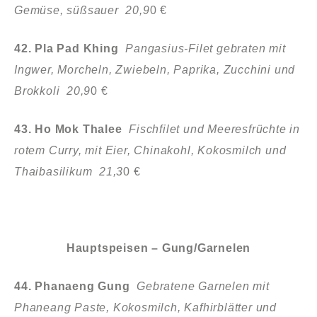
Gemüse, süßsauer 20,9
0 €
42. Pla Pad Khing
Pangasius-Filet gebraten mit
Ingwer, Morcheln, Zwiebeln,
Paprika, Zucchini und
Brokkoli 20,9
0 €
43. Ho Mok Thalee
Fischfilet und Meeresfrüchte in
rotem Curry, mit Eier,
Chinakohl, Kokosmilch und
Thaibasilikum 21,3
0 €
Hauptspeisen – Gung/Garnelen
44. Phanaeng Gung
Gebratene Garnelen mit
Phaneang Paste, Kokosmilch,
Kafhirblätter und