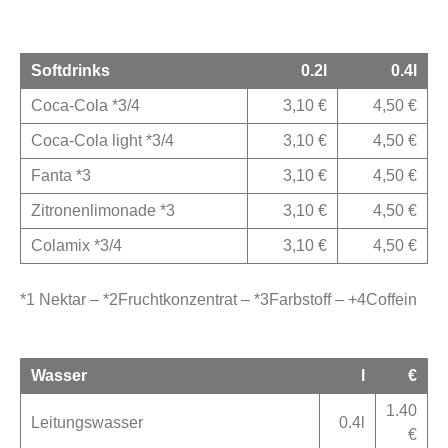
Softdrinks
0.2l
0.4l
Coca-Cola *3/4
3,10 €
4,50 €
Coca-Cola light *3/4
3,10 €
4,50 €
Fanta *3
3,10 €
4,50 €
Zitronenlimonade *3
3,10 €
4,50 €
Colamix *3/4
3,10 €
4,50 €
*1 Nektar – *2Fruchtkonzentrat – *3Farbstoff – +4Coffein
Wasser
l
€
1.40
Leitungswasser
0.4l
€