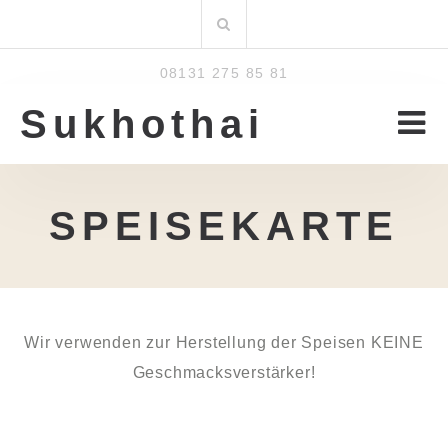
Zum
Suchen
Inhalt
nach:
08131 275 85 81
Sukhothai
SPEISEKARTE
Wir verwenden zur Herstellung der Speisen KEINE
Geschmacksverstärker!