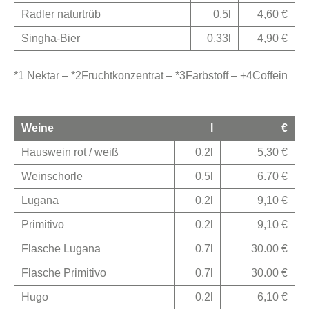
Radler naturtrüb
0.5l
4,60 €
Singha-Bier
0.33l
4,90 €
*1 Nektar – *2Fruchtkonzentrat – *3Farbstoff – +4Coffein
Weine
l
€
Hauswein rot / weiß
0.2l
5,30 €
Weinschorle
0.5l
6.70 €
Lugana
0.2l
9,10 €
Primitivo
0.2l
9,10 €
Flasche Lugana
0.7l
30.00 €
Flasche Primitivo
0.7l
30.00 €
Hugo
0.2l
6,10 €