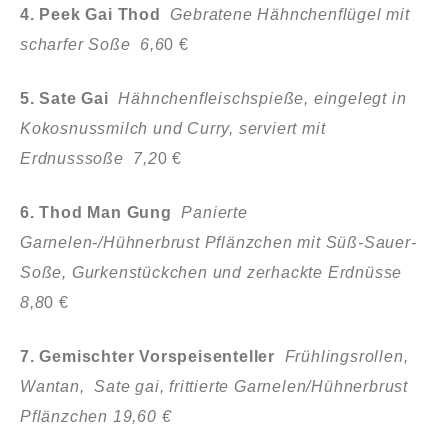
4. Peek Gai Thod
Gebratene Hähnchenflügel mit
scharfer Soße 6,6
0 €
5. Sate Gai
Hähnchenfleischspieße, eingelegt in
Kokosnussmilch und Curry, serviert mit
Erdnusssoße 7,2
0 €
6. Thod Man Gung
Panierte
Garnelen-/Hühnerbrust Pflänzchen mit Süß-Sauer-
Soße, Gurkenstückchen und zerhackte Erdnüsse
8,8
0 €
7. Gemischter Vorspeisenteller
Frühlingsrollen,
Wantan, Sate gai, frittierte Garnelen/Hühnerbrust
Pflänzchen 19,60 €