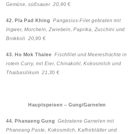
Gemüse, süßsauer 20,9
0 €
42. Pla Pad Khing
Pangasius-Filet gebraten mit
Ingwer, Morcheln, Zwiebeln,
Paprika, Zucchini und
Brokkoli 20,9
0 €
43. Ho Mok Thalee
Fischfilet und Meeresfrüchte in
rotem Curry, mit Eier,
Chinakohl, Kokosmilch und
Thaibasilikum 21,3
0 €
Hauptspeisen – Gung/Garnelen
44. Phanaeng Gung
Gebratene Garnelen mit
Phaneang Paste, Kokosmilch,
Kafhirblätter und