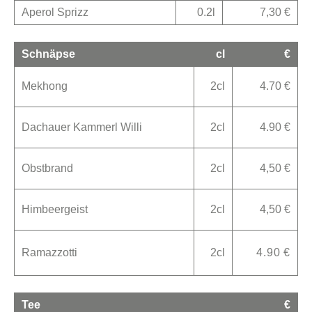
Aperol Sprizz
0.2l
7,30 €
Schnäpse
cl
€
Mekhong
2cl
4.70 €
Dachauer Kammerl Willi
2cl
4.90 €
Obstbrand
2cl
4,50 €
Himbeergeist
2cl
4,50 €
Ramazzotti
2cl
4.90 €
Tee
€