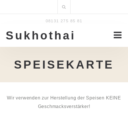
Zum
Suchen
Inhalt
nach:
08131 275 85 81
Sukhothai
SPEISEKARTE
Wir verwenden zur Herstellung der Speisen KEINE
Geschmacksverstärker!