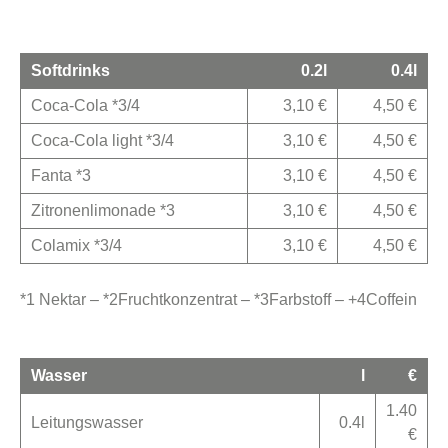
Softdrinks
0.2l
0.4l
Coca-Cola *3/4
3,10 €
4,50 €
Coca-Cola light *3/4
3,10 €
4,50 €
Fanta *3
3,10 €
4,50 €
Zitronenlimonade *3
3,10 €
4,50 €
Colamix *3/4
3,10 €
4,50 €
*1 Nektar – *2Fruchtkonzentrat – *3Farbstoff – +4Coffein
Wasser
l
€
1.40
Leitungswasser
0.4l
€