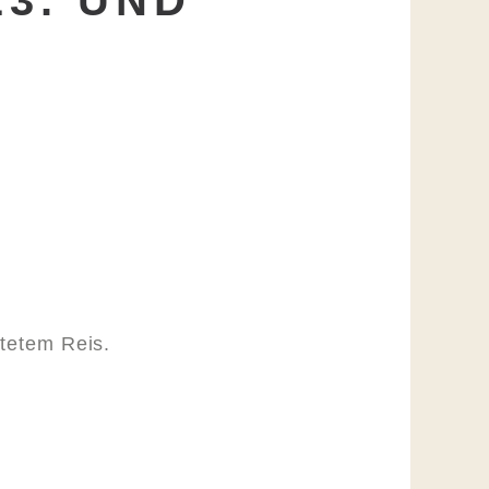
3. UND
stetem Reis.