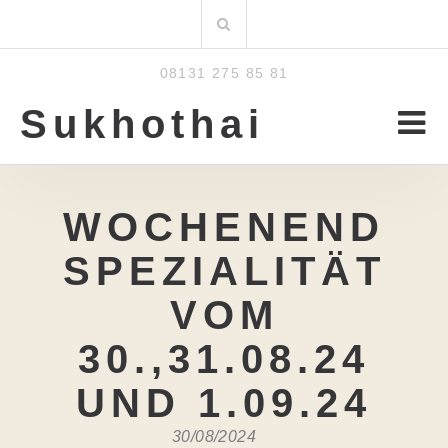
Zum
Suchen
Inhalt
nach:
08131 275 85 81
Sukhothai
WOCHENEND
SPEZIALITÄT
VOM
30.,31.08.24
UND 1.09.24
30/08/2024