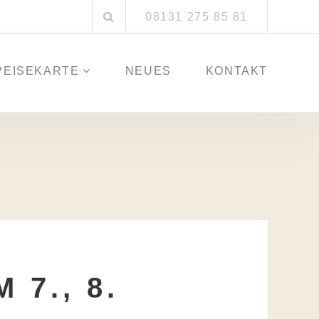
Suchen
08131 275 85 81
nach:
PEISEKARTE
NEUES
KONTAKT
7., 8.