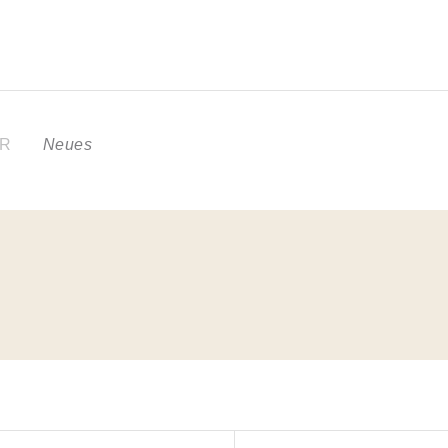
ER
Neues
N