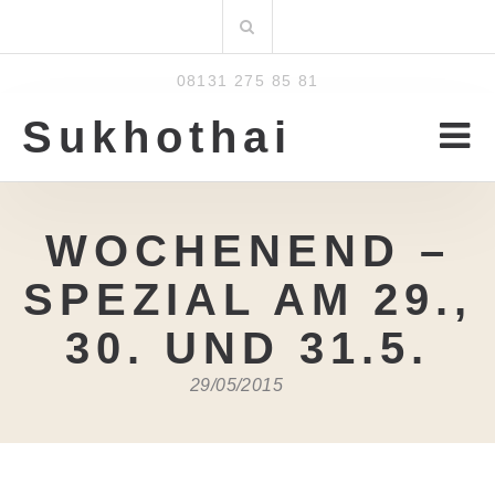
Zum
Suchen
Inhalt
nach:
08131 275 85 81
Sukhothai
WOCHENEND –
SPEZIAL AM 29.,
30. UND 31.5.
29/05/2015