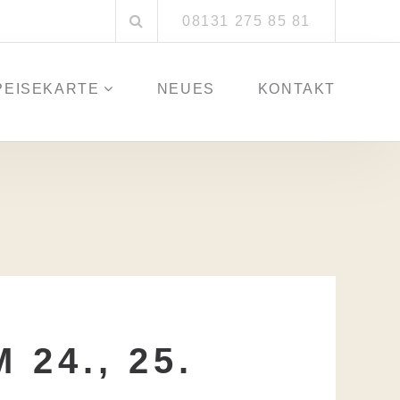
Suchen
08131 275 85 81
nach:
PEISEKARTE
NEUES
KONTAKT
24., 25.