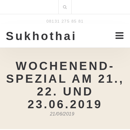
Zum
Suchen
Inhalt
nach:
08131 275 85 81
Sukhothai
WOCHENEND-
SPEZIAL AM 21.,
22. UND
23.06.2019
21/06/2019