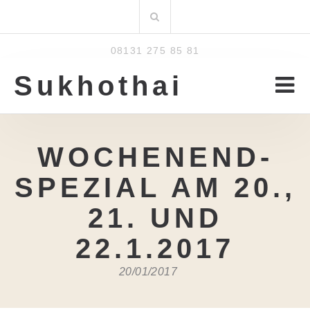
Zum
Suchen
Inhalt
nach:
08131 275 85 81
Sukhothai
WOCHENEND-
SPEZIAL AM 20.,
21. UND
22.1.2017
20/01/2017