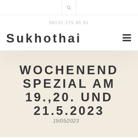
Zum
Suchen
Inhalt
nach:
08131 275 85 81
Sukhothai
WOCHENEND
SPEZIAL AM
19.,20. UND
21.5.2023
19/05/2023