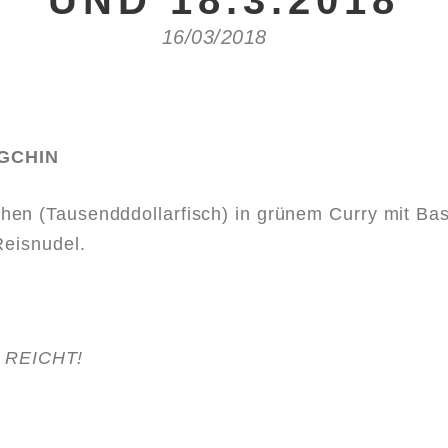
UND 18.3.2018
16/03/2018
GCHIN
en (Tausendddollarfisch) in grünem Curry mit Bas
Reisnudel.
 REICHT!