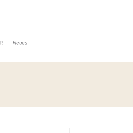
ER
Neues
N