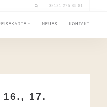
Suchen
08131 275 85 81
nach:
PEISEKARTE
NEUES
KONTAKT
6., 17.