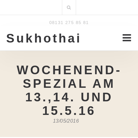
Zum
Suchen
Inhalt
nach:
08131 275 85 81
Sukhothai
WOCHENEND-
SPEZIAL AM
13.,14. UND
15.5.16
13/05/2016