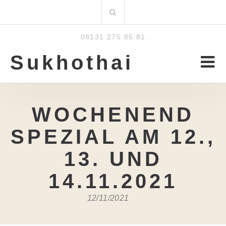
Zum
Suchen
Inhalt
nach:
08131 275 85 81
Sukhothai
WOCHENEND
SPEZIAL AM 12.,
13. UND
14.11.2021
12/11/2021