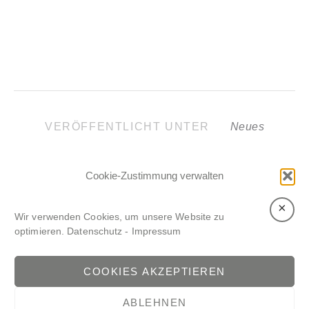
VERÖFFENTLICHT UNTER
Neues
Cookie-Zustimmung verwalten
×
BEITRAGSNAVIGATION
Wir verwenden Cookies, um unsere Website zu
optimieren.
Datenschutz
-
Impressum
VORHERIGER BEITRAG
NÄCHSTER BEITRAG
COOKIES AKZEPTIEREN
ABLEHNEN