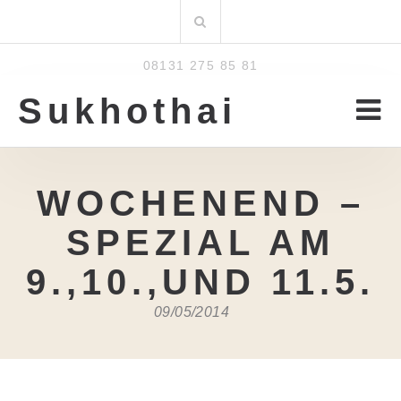
Zum
Suchen
Inhalt
nach:
08131 275 85 81
Sukhothai
WOCHENEND –
SPEZIAL AM
9.,10.,UND 11.5.
09/05/2014