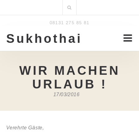
Zum
Suchen
Inhalt
nach:
08131 275 85 81
Sukhothai
WIR MACHEN
URLAUB !
17/03/2016
Verehrte Gäste,