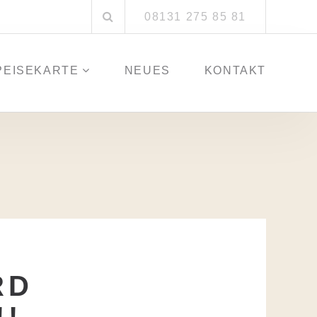
Suchen
08131 275 85 81
nach:
PEISEKARTE
NEUES
KONTAKT
RD