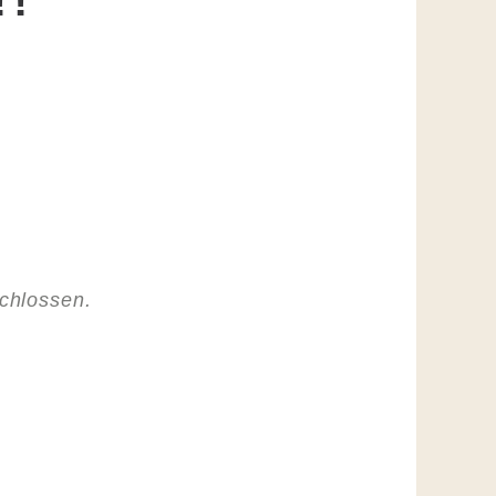
!!
schlossen.
.