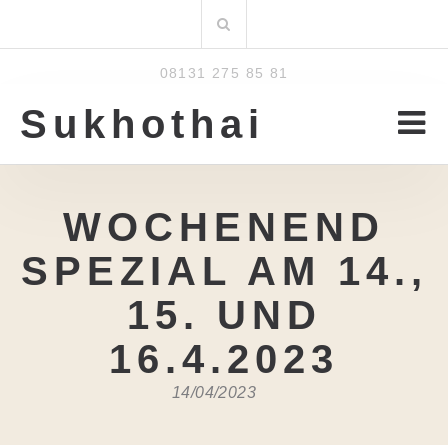
Zum
Suchen
Inhalt
nach:
08131 275 85 81
Sukhothai
WOCHENEND
SPEZIAL AM 14.,
15. UND
16.4.2023
14/04/2023