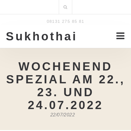
Zum
Suchen
Inhalt
nach:
08131 275 85 81
Sukhothai
WOCHENEND
SPEZIAL AM 22.,
23. UND
24.07.2022
22/07/2022