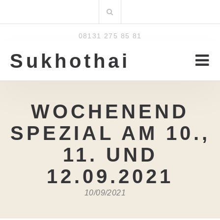
Zum
Suchen
Inhalt
nach:
08131 275 85 81
Sukhothai
WOCHENEND
SPEZIAL AM 10.,
11. UND
12.09.2021
10/09/2021