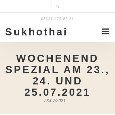
Zum
Suchen
Inhalt
nach:
08131 275 85 81
Sukhothai
WOCHENEND
SPEZIAL AM 23.,
24. UND
25.07.2021
23/07/2021